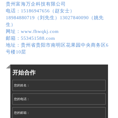
贵州富海万企科技有限公司
电话：15186947656（赵女士）
18984880719（刘先生）
13027840090（姚先
生）
网址：www.fhwqkj.com
邮箱：553451588.com
地址：贵州省贵阳市南明区花果园中央商务区6
号楼10层
开始合作
您的姓名：
您的电话：
您的邮箱：