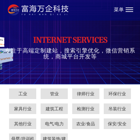
菜单
INTERNET SERVICES
专注于高端定制建站，搜索引擎优化，微信营销系
统，商城平台开发等
工业
管业
律师行业
环保行业
家具行业
建筑工程
检测行业
吊装行业
其他行业
电气/电力
农业/食品
保安/安全
母婴/培训机
建筑装饰/建